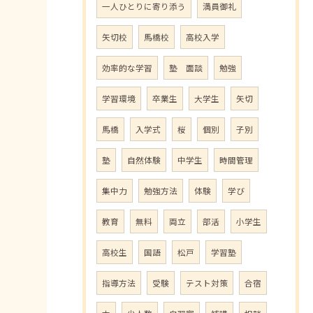
一人ひとりに寄り添う
満員御礼
矢切校
馬橋校
高校入学
効率的な学習
塾 面談
勉強
学習環境
卒業生
大学生
矢切
馬橋
入学式
桜
個別
子別
塾
自然体験
中学生
時間管理
集中力
勉強方法
体験
学び
教育
無料
両立
部活
小学生
高校生
国語
松戸
学習塾
指導方法
受験
テスト対策
合宿