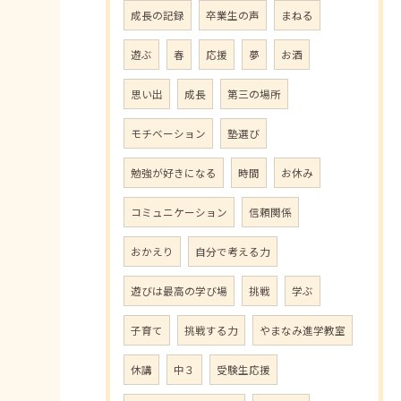
成長の記録
卒業生の声
まねる
遊ぶ
春
応援
夢
お酒
思い出
成長
第三の場所
モチベーション
塾選び
勉強が好きになる
時間
お休み
コミュニケーション
信頼関係
おかえり
自分で考える力
遊びは最高の学び場
挑戦
学ぶ
子育て
挑戦する力
やまなみ進学教室
休講
中３
受験生応援