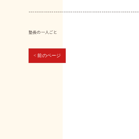
---------------------------------------------------------
塾長の一人ごと
< 前のページ