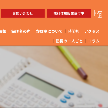
お問い合わせ
無料体験授業受付中
情報
保護者の声
当教室について
時間割
アクセス
塾長の一人ごと
コラム
体験
やまなみ進学教室 馬橋教室
小学生
やまなみ進学教室 矢切教室
中学生
高校生
教育