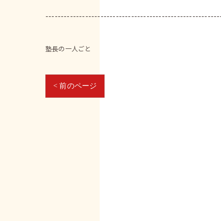
---------------------------------------------------------
塾長の一人ごと
< 前のページ