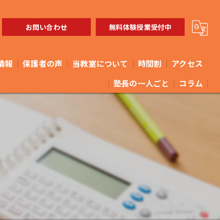
お問い合わせ
無料体験授業受付中
情報
保護者の声
当教室について
時間割
アクセス
塾長の一人ごと
コラム
体験
やまなみ進学教室 馬橋教室
小学生
やまなみ進学教室 矢切教室
ん
中学生
高校生
教育