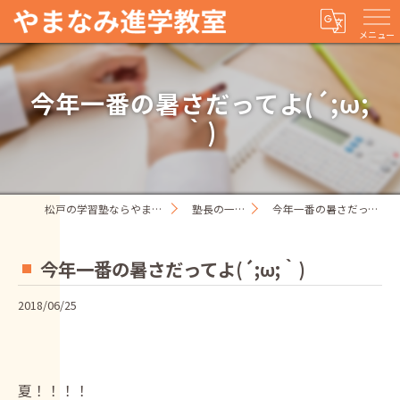
メニュー
今年一番の暑さだってよ(´;ω;
｀)
松戸の学習塾ならやまなみ進学教室
塾長の一人ごと
今年一番の暑さだってよ(´;ω;｀)
今年一番の暑さだってよ(´;ω;｀)
2018/06/25
夏！！！！