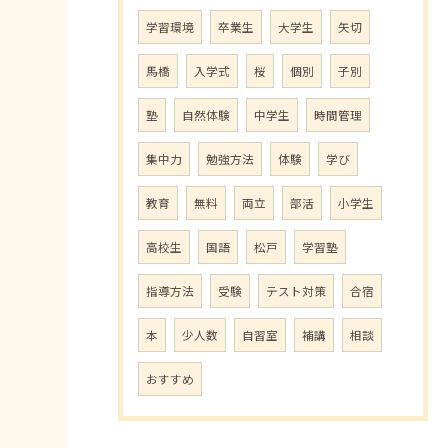
学習環境
卒業生
大学生
矢切
馬橋
入学式
桜
個別
子別
塾
自然体験
中学生
時間管理
集中力
勉強方法
体験
学び
教育
無料
両立
部活
小学生
高校生
国語
松戸
学習塾
指導方法
受験
テスト対策
合宿
本
少人数
自習室
補講
相談
おすすめ