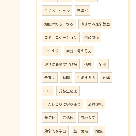
モチベーション
塾選び
勉強が好きになる
やまなみ進学教室
コミュニケーション
信頼関係
おかえり
自分で考える力
遊びは最高の学び場
挑戦
学ぶ
子育て
時間
挑戦する力
休講
中３
受験生応援
一人ひとりに寄り添う
満員御礼
矢切校
馬橋校
高校入学
効率的な学習
塾 面談
勉強