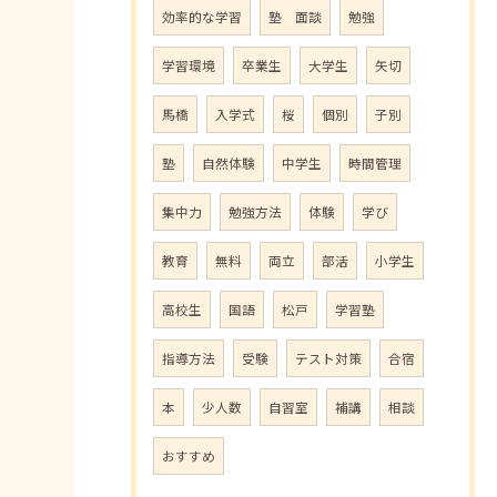
効率的な学習
塾 面談
勉強
学習環境
卒業生
大学生
矢切
馬橋
入学式
桜
個別
子別
塾
自然体験
中学生
時間管理
集中力
勉強方法
体験
学び
教育
無料
両立
部活
小学生
高校生
国語
松戸
学習塾
指導方法
受験
テスト対策
合宿
本
少人数
自習室
補講
相談
おすすめ