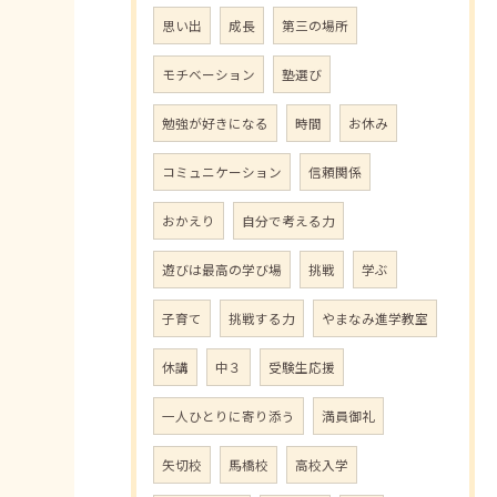
思い出
成長
第三の場所
モチベーション
塾選び
勉強が好きになる
時間
お休み
コミュニケーション
信頼関係
おかえり
自分で考える力
遊びは最高の学び場
挑戦
学ぶ
子育て
挑戦する力
やまなみ進学教室
休講
中３
受験生応援
一人ひとりに寄り添う
満員御礼
矢切校
馬橋校
高校入学