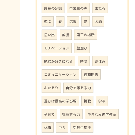
成長の記録
卒業生の声
まねる
遊ぶ
春
応援
夢
お酒
思い出
成長
第三の場所
モチベーション
塾選び
勉強が好きになる
時間
お休み
コミュニケーション
信頼関係
おかえり
自分で考える力
遊びは最高の学び場
挑戦
学ぶ
子育て
挑戦する力
やまなみ進学教室
休講
中３
受験生応援