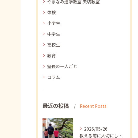
やまなみ進学教室 矢切教室
体験
小学生
中学生
高校生
教育
塾長の一人ごと
コラム
最近の投稿
Recent Posts
2026/05/26
教える前に大切にしたいこと