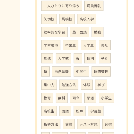
一人ひとりに寄り添う
満員御礼
矢切校
馬橋校
高校入学
効率的な学習
塾 面談
勉強
学習環境
卒業生
大学生
矢切
馬橋
入学式
桜
個別
子別
塾
自然体験
中学生
時間管理
集中力
勉強方法
体験
学び
教育
無料
両立
部活
小学生
高校生
国語
松戸
学習塾
指導方法
受験
テスト対策
合宿