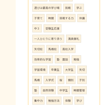
遊びは最高の学び場
挑戦
学ぶ
子育て
時間
挑戦する力
休講
中３
受験生応援
一人ひとりに寄り添う
満員御礼
矢切校
馬橋校
高校入学
効率的な学習
塾 面談
勉強
学習環境
卒業生
大学生
矢切
馬橋
入学式
桜
個別
子別
塾
自然体験
中学生
時間管理
集中力
勉強方法
体験
学び