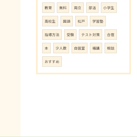
教育
無料
両立
部活
小学生
高校生
国語
松戸
学習塾
指導方法
受験
テスト対策
合宿
本
少人数
自習室
補講
相談
おすすめ