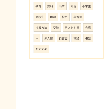
教育
無料
両立
部活
小学生
高校生
国語
松戸
学習塾
指導方法
受験
テスト対策
合宿
本
少人数
自習室
補講
相談
おすすめ