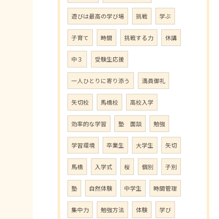
遊びは最高の学び場
挑戦
学ぶ
子育て
時間
挑戦する力
休講
中３
受験生応援
一人ひとりに寄り添う
満員御礼
矢切校
馬橋校
高校入学
効率的な学習
塾 面談
勉強
学習環境
卒業生
大学生
矢切
馬橋
入学式
桜
個別
子別
塾
自然体験
中学生
時間管理
集中力
勉強方法
体験
学び