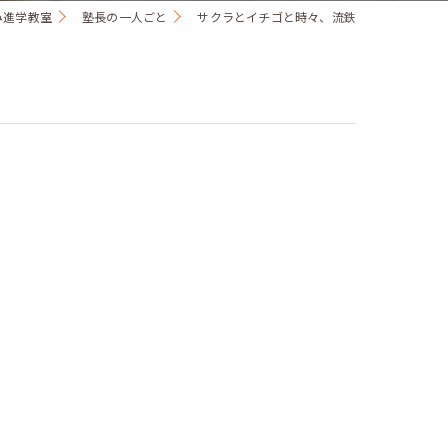
み進学教室
塾長の一人ごと
サクラとイチゴと時々、流鉄