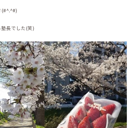
^.^#)
塾長でした(笑)