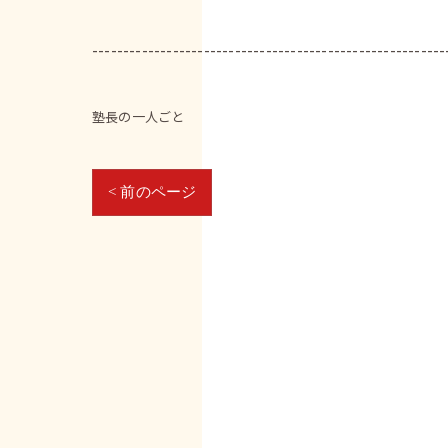
---------------------------------------------------------
塾長の一人ごと
< 前のページ