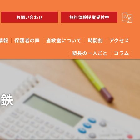
お問い合わせ
無料体験授業受付中
情報
保護者の声
当教室について
時間割
アクセス
塾長の一人ごと
コラム
体験
やまなみ進学教室 馬橋教室
小学生
やまなみ進学教室 矢切教室
流鉄
中学生
高校生
教育