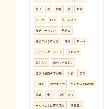
遊ぶ
春
応援
夢
お酒
思い出
成長
第三の場所
モチベーション
塾選び
勉強が好きになる
時間
お休み
コミュニケーション
信頼関係
おかえり
自分で考える力
遊びは最高の学び場
挑戦
学ぶ
子育て
挑戦する力
やまなみ進学教室
休講
中３
受験生応援
一人ひとりに寄り添う
満員御礼