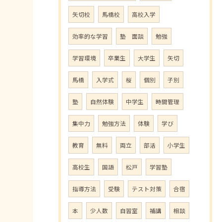
矢切校
馬橋校
高校入学
効率的な学習
塾 面談
勉強
学習環境
卒業生
大学生
矢切
馬橋
入学式
桜
個別
子別
塾
自然体験
中学生
時間管理
集中力
勉強方法
体験
学び
教育
無料
両立
部活
小学生
高校生
国語
松戸
学習塾
指導方法
受験
テスト対策
合宿
本
少人数
自習室
補講
相談