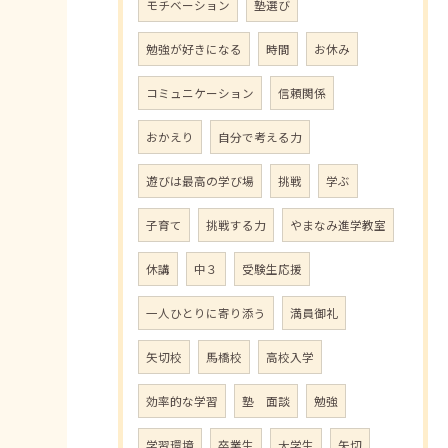
モチベーション
塾選び
勉強が好きになる
時間
お休み
コミュニケーション
信頼関係
おかえり
自分で考える力
遊びは最高の学び場
挑戦
学ぶ
子育て
挑戦する力
やまなみ進学教室
休講
中３
受験生応援
一人ひとりに寄り添う
満員御礼
矢切校
馬橋校
高校入学
効率的な学習
塾 面談
勉強
学習環境
卒業生
大学生
矢切