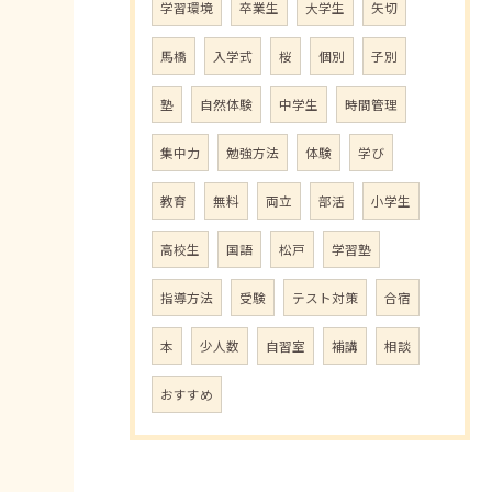
学習環境
卒業生
大学生
矢切
馬橋
入学式
桜
個別
子別
塾
自然体験
中学生
時間管理
集中力
勉強方法
体験
学び
教育
無料
両立
部活
小学生
高校生
国語
松戸
学習塾
指導方法
受験
テスト対策
合宿
本
少人数
自習室
補講
相談
おすすめ