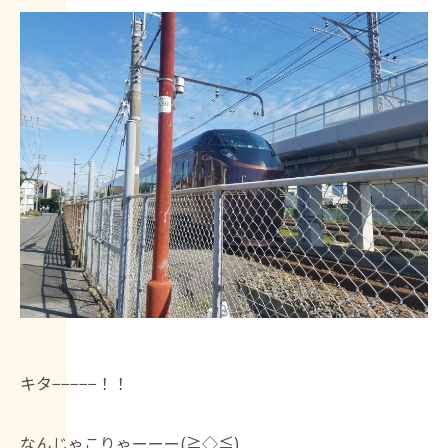
キタ−−−−−！！
なんじゃこりゃーーー(≧◇≦)