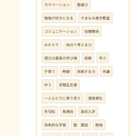
モチベーション
塾選び
勉強が好きになる
やまなみ進学教室
コミュニケーション
信頼関係
おかえり
自分で考える力
遊びは最高の学び場
挑戦
学ぶ
子育て
時間
挑戦する力
休講
中３
受験生応援
一人ひとりに寄り添う
満員御礼
矢切校
馬橋校
高校入学
効率的な学習
塾 面談
勉強