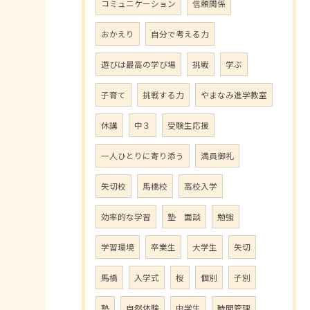
コミュニケーション
信頼関係
おかえり
自分で考える力
遊びは最高の学び場
挑戦
学ぶ
子育て
挑戦する力
やまなみ進学教室
休講
中３
受験生応援
一人ひとりに寄り添う
満員御礼
矢切校
馬橋校
高校入学
効率的な学習
塾 面談
勉強
学習環境
卒業生
大学生
矢切
馬橋
入学式
桜
個別
子別
塾
自然体験
中学生
時間管理