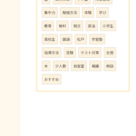
集中力
勉強方法
体験
学び
教育
無料
両立
部活
小学生
高校生
国語
松戸
学習塾
指導方法
受験
テスト対策
合宿
本
少人数
自習室
補講
相談
おすすめ