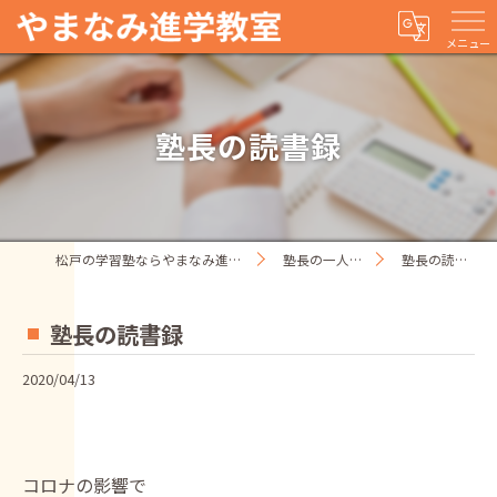
メニュー
塾長の読書録
松戸の学習塾ならやまなみ進学教室
塾長の一人ごと
塾長の読書録
塾長の読書録
2020/04/13
コロナの影響で