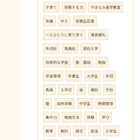
子育て
挑戦する力
やまなみ進学教室
休講
中３
受験生応援
一人ひとりに寄り添う
満員御礼
矢切校
馬橋校
高校入学
効率的な学習
塾 面談
勉強
学習環境
卒業生
大学生
矢切
馬橋
入学式
桜
個別
子別
塾
自然体験
中学生
時間管理
集中力
勉強方法
体験
学び
教育
無料
両立
部活
小学生