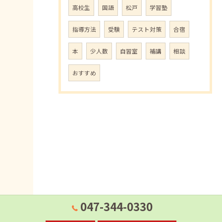
高校生
国語
松戸
学習塾
指導方法
受験
テスト対策
合宿
本
少人数
自習室
補講
相談
おすすめ
047-344-0330