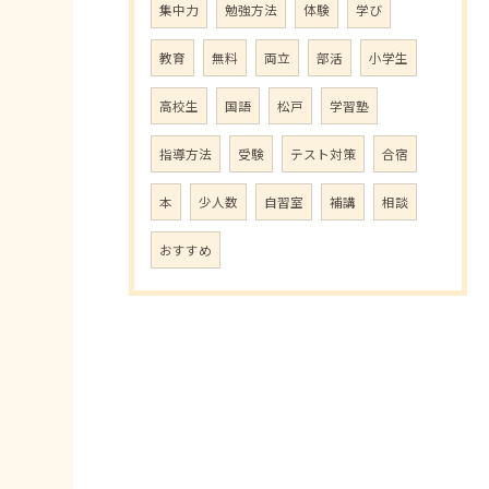
集中力
勉強方法
体験
学び
教育
無料
両立
部活
小学生
高校生
国語
松戸
学習塾
指導方法
受験
テスト対策
合宿
本
少人数
自習室
補講
相談
おすすめ