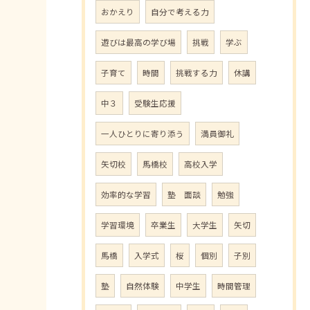
おかえり
自分で考える力
遊びは最高の学び場
挑戦
学ぶ
子育て
時間
挑戦する力
休講
中３
受験生応援
一人ひとりに寄り添う
満員御礼
矢切校
馬橋校
高校入学
効率的な学習
塾 面談
勉強
学習環境
卒業生
大学生
矢切
馬橋
入学式
桜
個別
子別
塾
自然体験
中学生
時間管理