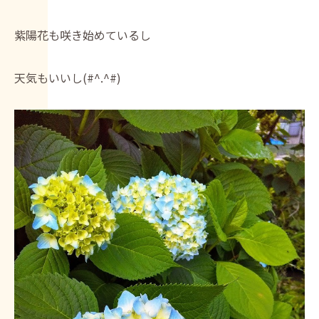
紫陽花も咲き始めているし
天気もいいし(#^.^#)