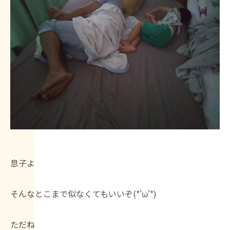
息子よ
そんなとこまで似なくてもいいぞ(*'ω'*)
ただね