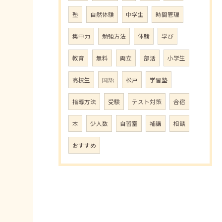
塾
自然体験
中学生
時間管理
集中力
勉強方法
体験
学び
教育
無料
両立
部活
小学生
高校生
国語
松戸
学習塾
指導方法
受験
テスト対策
合宿
本
少人数
自習室
補講
相談
おすすめ