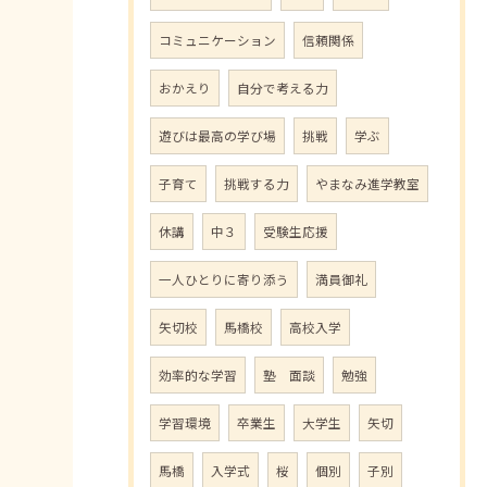
コミュニケーション
信頼関係
おかえり
自分で考える力
遊びは最高の学び場
挑戦
学ぶ
子育て
挑戦する力
やまなみ進学教室
休講
中３
受験生応援
一人ひとりに寄り添う
満員御礼
矢切校
馬橋校
高校入学
効率的な学習
塾 面談
勉強
学習環境
卒業生
大学生
矢切
馬橋
入学式
桜
個別
子別