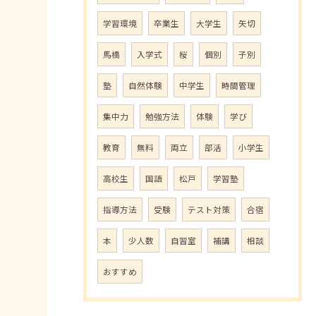
学習環境
卒業生
大学生
矢切
馬橋
入学式
桜
個別
子別
塾
自然体験
中学生
時間管理
集中力
勉強方法
体験
学び
教育
無料
両立
部活
小学生
高校生
国語
松戸
学習塾
指導方法
受験
テスト対策
合宿
本
少人数
自習室
補講
相談
おすすめ