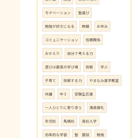
モチベーション
塾選び
勉強が好きになる
時間
お休み
コミュニケーション
信頼関係
おかえり
自分で考える力
遊びは最高の学び場
挑戦
学ぶ
子育て
挑戦する力
やまなみ進学教室
休講
中３
受験生応援
一人ひとりに寄り添う
満員御礼
矢切校
馬橋校
高校入学
効率的な学習
塾 面談
勉強