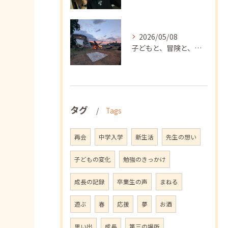
2026/05/08
子どもと、冒険と、学び
タグ
Tags
再会
中学入学
新生活
先生の想い
子どもの変化
勉強のきっかけ
成長の記録
卒業生の声
まねる
遊ぶ
春
応援
夢
お酒
思い出
成長
第三の場所