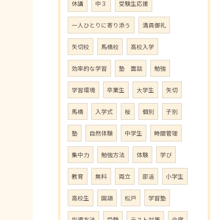
休講
中３
受験生応援
一人ひとりに寄り添う
満員御礼
矢切校
馬橋校
高校入学
効率的な学習
塾 面談
勉強
学習環境
卒業生
大学生
矢切
馬橋
入学式
桜
個別
子別
塾
自然体験
中学生
時間管理
集中力
勉強方法
体験
学び
教育
無料
両立
部活
小学生
高校生
国語
松戸
学習塾
指導方法
受験
テスト対策
合宿