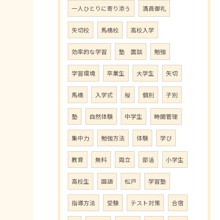
一人ひとりに寄り添う
満員御礼
矢切校
馬橋校
高校入学
効率的な学習
塾 面談
勉強
学習環境
卒業生
大学生
矢切
馬橋
入学式
桜
個別
子別
塾
自然体験
中学生
時間管理
集中力
勉強方法
体験
学び
教育
無料
両立
部活
小学生
高校生
国語
松戸
学習塾
指導方法
受験
テスト対策
合宿