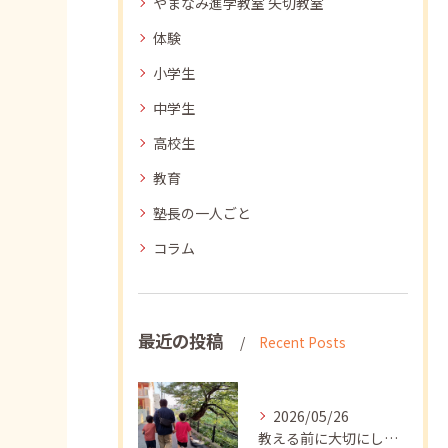
やまなみ進学教室 矢切教室
体験
小学生
中学生
高校生
教育
塾長の一人ごと
コラム
最近の投稿
Recent Posts
2026/05/26
教える前に大切にしたいこと