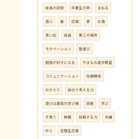
成長の記録
卒業生の声
まねる
遊ぶ
春
応援
夢
お酒
思い出
成長
第三の場所
モチベーション
塾選び
勉強が好きになる
やまなみ進学教室
コミュニケーション
信頼関係
おかえり
自分で考える力
遊びは最高の学び場
挑戦
学ぶ
子育て
時間
挑戦する力
休講
中３
受験生応援