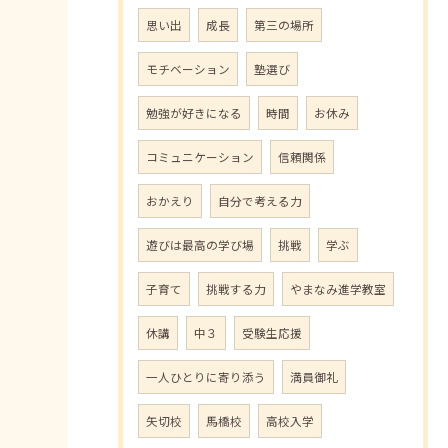
思い出
成長
第三の場所
モチベーション
塾選び
勉強が好きになる
時間
お休み
コミュニケーション
信頼関係
おかえり
自分で考える力
遊びは最高の学び場
挑戦
学ぶ
子育て
挑戦する力
やまなみ進学教室
休講
中３
受験生応援
一人ひとりに寄り添う
満員御礼
矢切校
馬橋校
高校入学