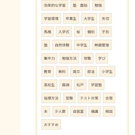
効率的な学習
塾 面談
勉強
学習環境
卒業生
大学生
矢切
馬橋
入学式
桜
個別
子別
塾
自然体験
中学生
時間管理
集中力
勉強方法
体験
学び
教育
無料
両立
部活
小学生
高校生
国語
松戸
学習塾
指導方法
受験
テスト対策
合宿
本
少人数
自習室
補講
相談
おすすめ