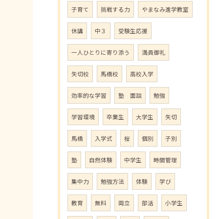
子育て
挑戦する力
やまなみ進学教室
休講
中３
受験生応援
一人ひとりに寄り添う
満員御礼
矢切校
馬橋校
高校入学
効率的な学習
塾 面談
勉強
学習環境
卒業生
大学生
矢切
馬橋
入学式
桜
個別
子別
塾
自然体験
中学生
時間管理
集中力
勉強方法
体験
学び
教育
無料
両立
部活
小学生