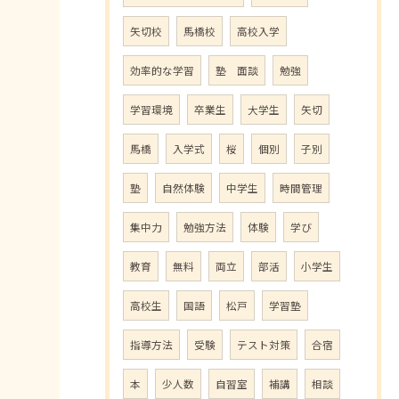
矢切校
馬橋校
高校入学
効率的な学習
塾 面談
勉強
学習環境
卒業生
大学生
矢切
馬橋
入学式
桜
個別
子別
塾
自然体験
中学生
時間管理
集中力
勉強方法
体験
学び
教育
無料
両立
部活
小学生
高校生
国語
松戸
学習塾
指導方法
受験
テスト対策
合宿
本
少人数
自習室
補講
相談