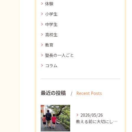
体験
小学生
中学生
高校生
教育
塾長の一人ごと
コラム
最近の投稿
Recent Posts
2026/05/26
教える前に大切にしたいこと