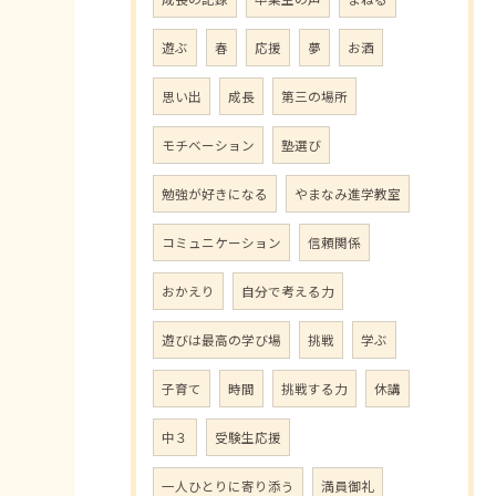
遊ぶ
春
応援
夢
お酒
思い出
成長
第三の場所
モチベーション
塾選び
勉強が好きになる
やまなみ進学教室
コミュニケーション
信頼関係
おかえり
自分で考える力
遊びは最高の学び場
挑戦
学ぶ
子育て
時間
挑戦する力
休講
中３
受験生応援
一人ひとりに寄り添う
満員御礼