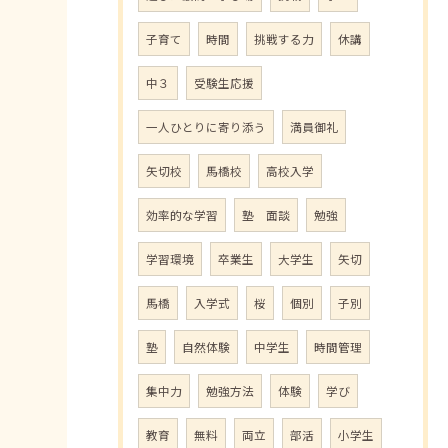
子育て
時間
挑戦する力
休講
中３
受験生応援
一人ひとりに寄り添う
満員御礼
矢切校
馬橋校
高校入学
効率的な学習
塾 面談
勉強
学習環境
卒業生
大学生
矢切
馬橋
入学式
桜
個別
子別
塾
自然体験
中学生
時間管理
集中力
勉強方法
体験
学び
教育
無料
両立
部活
小学生