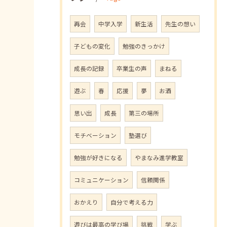
再会
中学入学
新生活
先生の想い
子どもの変化
勉強のきっかけ
成長の記録
卒業生の声
まねる
遊ぶ
春
応援
夢
お酒
思い出
成長
第三の場所
モチベーション
塾選び
勉強が好きになる
やまなみ進学教室
コミュニケーション
信頼関係
おかえり
自分で考える力
遊びは最高の学び場
挑戦
学ぶ