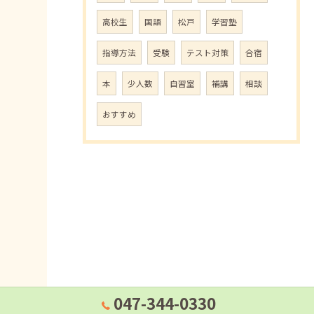
高校生
国語
松戸
学習塾
指導方法
受験
テスト対策
合宿
本
少人数
自習室
補講
相談
おすすめ
047-344-0330