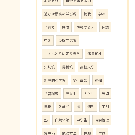
おかえり
自分で考える力
遊びは最高の学び場
挑戦
学ぶ
子育て
時間
挑戦する力
休講
中３
受験生応援
一人ひとりに寄り添う
満員御礼
矢切校
馬橋校
高校入学
効率的な学習
塾 面談
勉強
学習環境
卒業生
大学生
矢切
馬橋
入学式
桜
個別
子別
塾
自然体験
中学生
時間管理
集中力
勉強方法
体験
学び