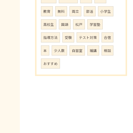
教育
無料
両立
部活
小学生
高校生
国語
松戸
学習塾
指導方法
受験
テスト対策
合宿
本
少人数
自習室
補講
相談
おすすめ