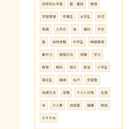
効率的な学習
塾 面談
勉強
学習環境
卒業生
大学生
矢切
馬橋
入学式
桜
個別
子別
塾
自然体験
中学生
時間管理
集中力
勉強方法
体験
学び
教育
無料
両立
部活
小学生
高校生
国語
松戸
学習塾
指導方法
受験
テスト対策
合宿
本
少人数
自習室
補講
相談
おすすめ