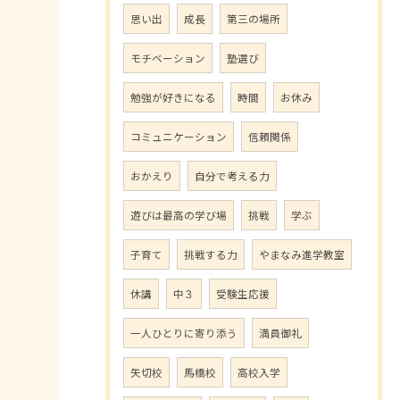
思い出
成長
第三の場所
モチベーション
塾選び
勉強が好きになる
時間
お休み
コミュニケーション
信頼関係
おかえり
自分で考える力
遊びは最高の学び場
挑戦
学ぶ
子育て
挑戦する力
やまなみ進学教室
休講
中３
受験生応援
一人ひとりに寄り添う
満員御礼
矢切校
馬橋校
高校入学