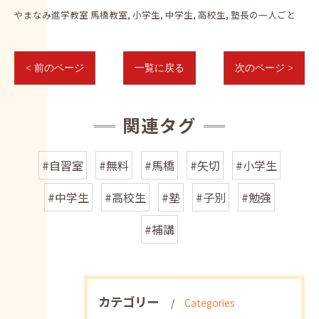
やまなみ進学教室 馬橋教室
小学生
中学生
高校生
塾長の一人ごと
< 前のページ
一覧に戻る
次のページ >
関連タグ
#自習室
#無料
#馬橋
#矢切
#小学生
#中学生
#高校生
#塾
#子別
#勉強
#補講
カテゴリー
Categories