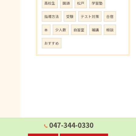
高校生
国語
松戸
学習塾
指導方法
受験
テスト対策
合宿
本
少人数
自習室
補講
相談
おすすめ
047-344-0330