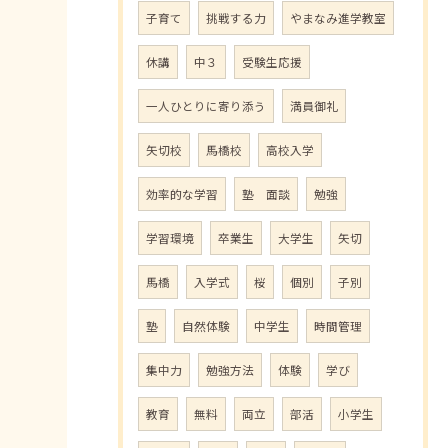
子育て
挑戦する力
やまなみ進学教室
休講
中３
受験生応援
一人ひとりに寄り添う
満員御礼
矢切校
馬橋校
高校入学
効率的な学習
塾 面談
勉強
学習環境
卒業生
大学生
矢切
馬橋
入学式
桜
個別
子別
塾
自然体験
中学生
時間管理
集中力
勉強方法
体験
学び
教育
無料
両立
部活
小学生