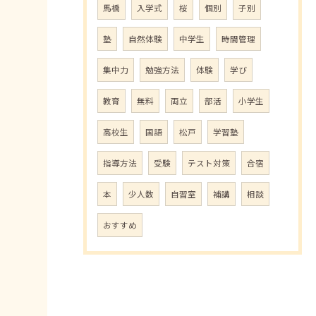
馬橋
入学式
桜
個別
子別
塾
自然体験
中学生
時間管理
集中力
勉強方法
体験
学び
教育
無料
両立
部活
小学生
高校生
国語
松戸
学習塾
指導方法
受験
テスト対策
合宿
本
少人数
自習室
補講
相談
おすすめ