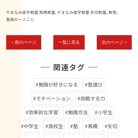
やまなみ進学教室 馬橋教室
やまなみ進学教室 矢切教室
教育
塾長の一人ごと
< 前のページ
一覧に戻る
次のページ >
関連タグ
#勉強が好きになる
#塾選び
#モチベーション
#挑戦する力
#効率的な学習
#勉強方法
#小学生
#中学生
#高校生
#塾
#馬橋
#矢切