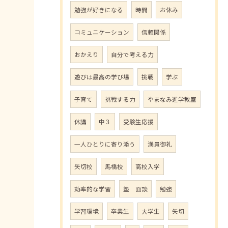
勉強が好きになる
時間
お休み
コミュニケーション
信頼関係
おかえり
自分で考える力
遊びは最高の学び場
挑戦
学ぶ
子育て
挑戦する力
やまなみ進学教室
休講
中３
受験生応援
一人ひとりに寄り添う
満員御礼
矢切校
馬橋校
高校入学
効率的な学習
塾 面談
勉強
学習環境
卒業生
大学生
矢切