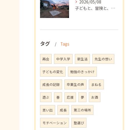
2026/05/08
子どもと、冒険と、学び
タグ
Tags
再会
中学入学
新生活
先生の想い
子どもの変化
勉強のきっかけ
成長の記録
卒業生の声
まねる
遊ぶ
春
応援
夢
お酒
思い出
成長
第三の場所
モチベーション
塾選び