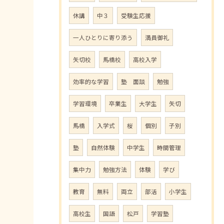
休講
中３
受験生応援
一人ひとりに寄り添う
満員御礼
矢切校
馬橋校
高校入学
効率的な学習
塾 面談
勉強
学習環境
卒業生
大学生
矢切
馬橋
入学式
桜
個別
子別
塾
自然体験
中学生
時間管理
集中力
勉強方法
体験
学び
教育
無料
両立
部活
小学生
高校生
国語
松戸
学習塾