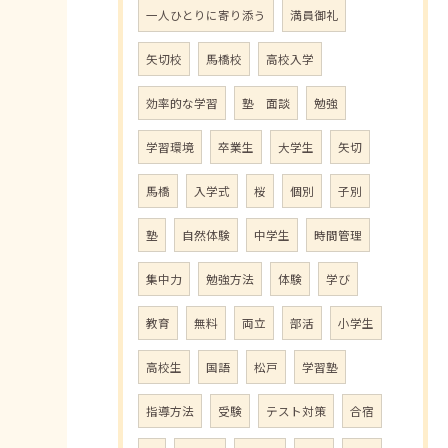
一人ひとりに寄り添う
満員御礼
矢切校
馬橋校
高校入学
効率的な学習
塾 面談
勉強
学習環境
卒業生
大学生
矢切
馬橋
入学式
桜
個別
子別
塾
自然体験
中学生
時間管理
集中力
勉強方法
体験
学び
教育
無料
両立
部活
小学生
高校生
国語
松戸
学習塾
指導方法
受験
テスト対策
合宿