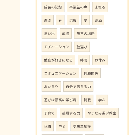
成長の記録
卒業生の声
まねる
遊ぶ
春
応援
夢
お酒
思い出
成長
第三の場所
モチベーション
塾選び
勉強が好きになる
時間
お休み
コミュニケーション
信頼関係
おかえり
自分で考える力
遊びは最高の学び場
挑戦
学ぶ
子育て
挑戦する力
やまなみ進学教室
休講
中３
受験生応援