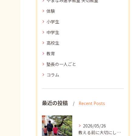
やまなみ進学教室 矢切教室
体験
小学生
中学生
高校生
教育
塾長の一人ごと
コラム
最近の投稿
Recent Posts
2026/05/26
教える前に大切にしたいこと